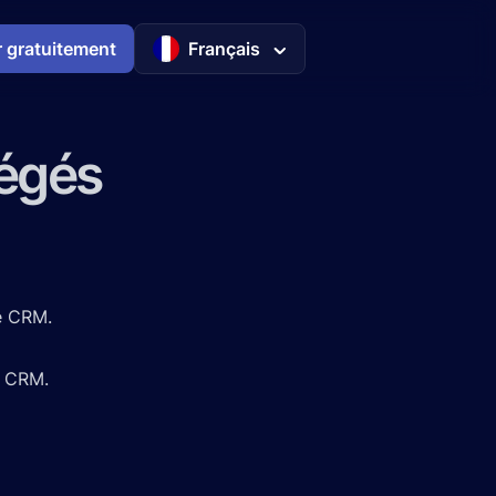
 gratuitement
Français
tégés
le CRM.
e CRM.