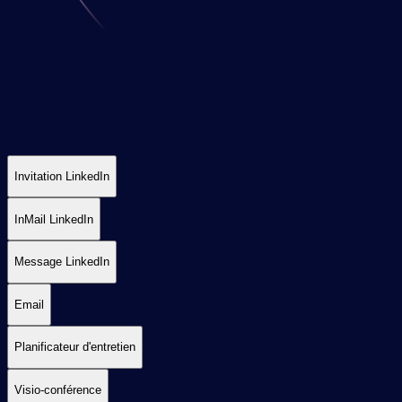
Invitation LinkedIn
InMail LinkedIn
Message LinkedIn
Email
Planificateur d'entretien
Visio-conférence