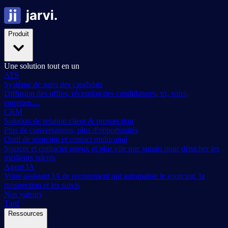
Produit
Une solution tout en un
ATS
Système de suivi des candidats
Diffusion des offres, réception des candidatures, tri, suivi,
entretien....
CRM
Solution de relation client & prospection
Plus de conversations, plus d'opportunités
Outil de sourcing et contact multicanal
Sourcer et contacter mieux et plus vite que jamais pour dénicher les
meilleurs talents
Agent IA
Votre assistant IA de recrutement qui automatise le sourcing, la
prospection et les suivis
Nos valeurs
Tarif
Ressources