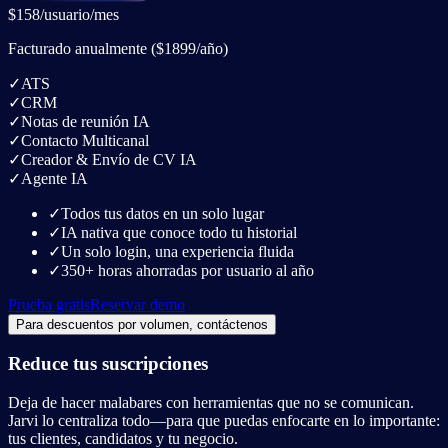
$158
/usuario/mes
Facturado anualmente
(
$1899
/año
)
✓
ATS
✓
CRM
✓
Notas de reunión IA
✓
Contacto Multicanal
✓
Creador & Envío de CV IA
✓
Agente IA
✓
Todos tus datos en un solo lugar
✓
IA nativa que conoce todo tu historial
✓
Un solo login, una experiencia fluida
✓
350+ horas ahorradas por usuario al año
Prueba gratis
Reservar demo
Para descuentos por volumen, contáctenos
Reduce tus suscripciones
Deja de hacer malabares con herramientas que no se comunican.
Jarvi lo centraliza todo—para que puedas enfocarte en lo importante:
tus clientes, candidatos y tu negocio.