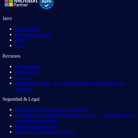
Jarvi
Probar gratis
Extensión Chrome
Ayuda
Blog
Recursos
Comparativos
Alternativas
Eventos
Elegir bien tu ATS - La guía definitiva de los criterios de
selección
Seguridad & Legal
Política de privacidad para candidatos
Acuerdo de procesamiento de datos (DPA) — RGPD, Ley 25
y legislación aplicable
Política de privacidad
Términos y condiciones de uso