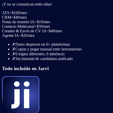
¡Y no se comunican entre ellas!
ATS
~
$109
/mes
CRM
~
$49
/mes
Notas de reunión IA
~
$19
/mes
Contacto Multicanal
~
$59
/mes
Creador & Envío de CV IA
~
$49
/mes
Agente IA
~
$20
/mes
✗
Datos dispersos en 6+ plataformas
✗
Copiar y pegar manual entre herramientas
✗
6 logins diferentes, 6 interfaces
✗
Sin historial de candidatos unificado
Todo incluido en Jarvi