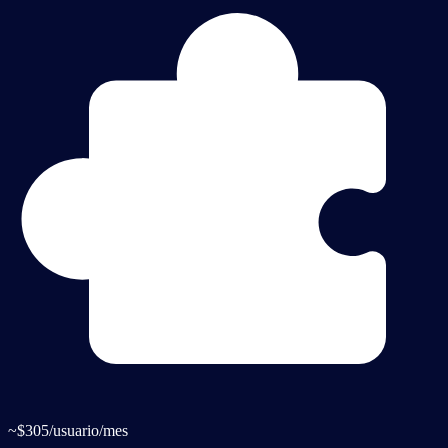
~
$305
/usuario/mes