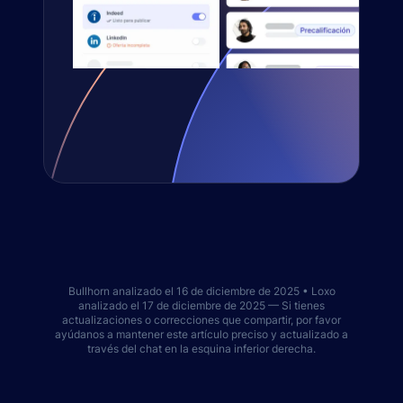
Bullhorn analizado el 16 de diciembre de 2025 • Loxo
analizado el 17 de diciembre de 2025 — Si tienes
actualizaciones o correcciones que compartir, por favor
ayúdanos a mantener este artículo preciso y actualizado a
través del chat en la esquina inferior derecha.